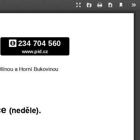
Current
Presentation
Open
Print
Download
Too
View
Mode
2
34
704
5
60
www.
pid
.cz
Hlínou a Horní Bukovinou
ce
(
neděle
).