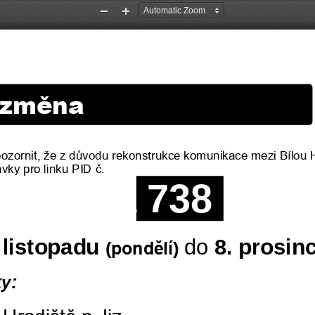
Zoom
Zoom
Out
In
 změna
ozornit, že z
důvodu
rekonstrukce 
komunikace mezi Bílou 
ávky
pro 
linku
PID 
č. 
a
738
a
 
listopadu
do 
8
. 
prosin
(
pondělí
)
k
y
: