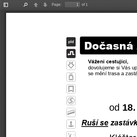
Page:
of 1
Toggle
Find
Previous
Next
Sidebar
Dočasná
Vážení cestující,
dovolujeme si 
V
ás up
se mění trasa
a
zast
od
1
8
.
Ruší se
zastáv