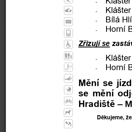
Klášter
-
Klášter
-
Bílá Hl
-
Horní 
-
Zřizuj
í
se
zastá
Klášter
-
Horní 
-
Mění se jízd
se mění odj
Hradiště 
–
M
Děkujeme, že 