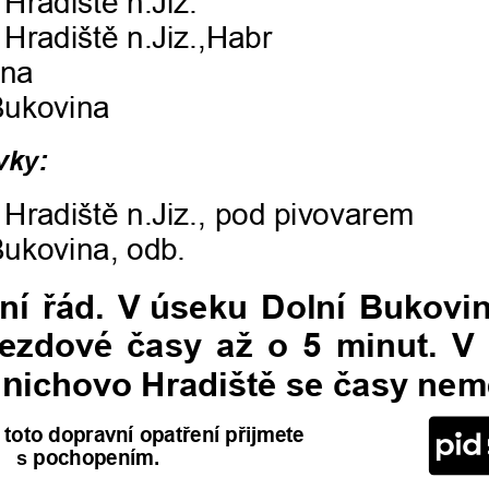
 Hradiš
tě n.Jiz.
 Hradiště n.Jiz.,Habr
ína
Bukovina
vk
y
:
 Hradiště n.Jiz., pod pivovarem
Bukovina, odb.
ní řád. V
úseku Dolní Bukovin
ezdové časy až o 5 minut.
V 
n
ichovo Hradiště se časy nem
toto dopravní opatření přijmete 
s
pochopením.