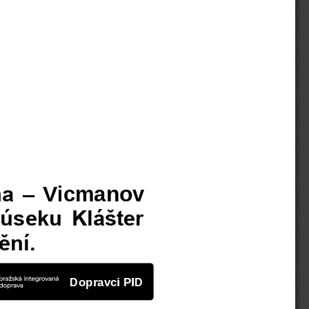
a 
–
Vicmanov 
úseku Klášter 
ění.
Dopravci PID