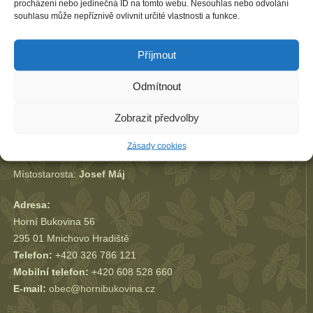
procházení nebo jedinečná ID na tomto webu. Nesouhlas nebo odvolání
souhlasu může nepříznivě ovlivnit určité vlastnosti a funkce.
Příjmout
Odmítnout
Zobrazit předvolby
Zásady cookies
Starostka:
Helena Baboráková
Místostarosta:
Josef Máj
Adresa:
Horní Bukovina 56
295 01 Mnichovo Hradiště
Telefon:
+420 326 786 121
Mobilní telefon:
+420 608 528 660
E-mail:
obec@hornibukovina.cz