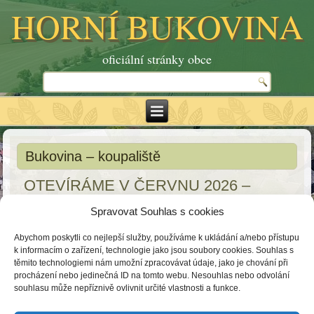
HORNÍ BUKOVINA
oficiální stránky obce
Bukovina – koupaliště
OTEVÍRÁME V ČERVNU 2026 –
TĚŠÍME SE NA VÁS
Spravovat Souhlas s cookies
REZERVAČNÍ SYSTÉM NA CHATKY SPOUŠTÍME V
Abychom poskytli co nejlepší služby, používáme k ukládání a/nebo přístupu
DUBNU.
k informacím o zařízení, technologie jako jsou soubory cookies. Souhlas s
těmito technologiemi nám umožní zpracovávat údaje, jako je chování při
STANOVÁ A KARAVANOVÁ MÍSTA NEREZERVUJEME.
procházení nebo jedinečná ID na tomto webu. Nesouhlas nebo odvolání
souhlasu může nepříznivě ovlivnit určité vlastnosti a funkce.
Provozovatelem koupaliště je obec Horní Bukovina.
Web:
www.bukovina-koupaliste.cz