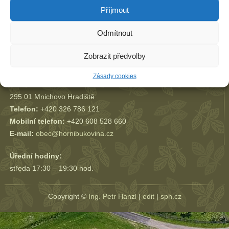
Příjmout
Odmítnout
Starostka:
Helena Baboráková
Místostarosta:
Josef Máj
Zobrazit předvolby
Adresa:
Zásady cookies
Horní Bukovina 56
295 01 Mnichovo Hradiště
Telefon:
+420 326 786 121
Mobilní telefon:
+420 608 528 660
E-mail:
obec@hornibukovina.cz
Úřední hodiny:
středa 17:30 – 19:30 hod.
Copyright ©
Ing. Petr Hanzl
|
edit
|
sph.cz