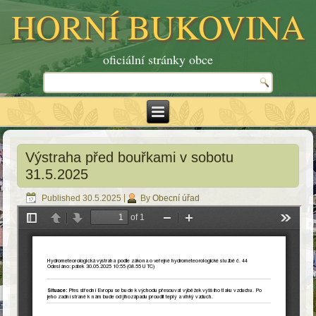
HORNÍ BUKOVINA
oficiální stránky obce
Výstraha před bouřkami v sobotu
31.5.2025
Published
30.5.2025
|
By
Obecní úřad