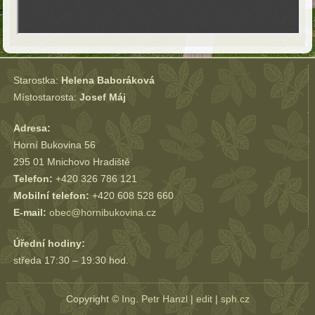
Starostka:
Helena Baboráková
Místostarosta:
Josef Máj
Adresa:
Horní Bukovina 56
295 01 Mnichovo Hradiště
Telefon:
+420 326 786 121
Mobilní telefon:
+420 608 528 660
E-mail:
obec@hornibukovina.cz
Úřední hodiny:
středa 17:30 – 19:30 hod.
Copyright ©
Ing. Petr Hanzl
|
edit
|
sph.cz